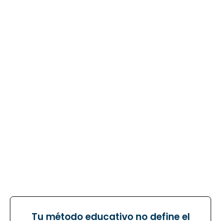
nada sucede de la noche a la mañana
y desde luego
nada sucederá si no tomas acción para mejorar tu
situación actual.
Tu método educativo no define el